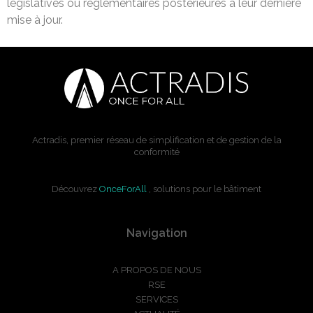
législatives ou réglementaires postérieures à leur dernière
mise à jour.
Actradis, premier réseau de simplification et de gestion de la
conformité
Découvrez
OnceForAll
, solutions pour le bâtiment
Navigation
A PROPOS DE NOUS
RSE
SERVICES