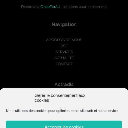
Découvrez
OnceForAll
, solutions pour le bâtiment
Navigation
A PROPOS DE NOUS
RSE
SERVICES
ACTUALITÉ
CONTACT
Actradis
Gérer le consentement aux
+33 1 87 66 03 01
cookies
serviceclients@actradis.fr
Nous utilisons des cookies pour optimiser notre site web et notre service.
Accepter les cookies