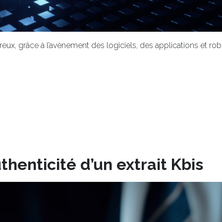
ux, grâce à l’avènement des logiciels, des applications et ro
thenticité d’un extrait Kbis