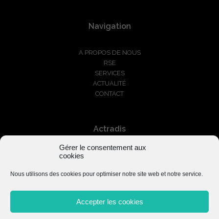
Navigation
A PROPOS DE NOUS
RSE
SERVICES
ACTUALITÉ
CONTACT
Actradis
Gérer le consentement aux
+33 1 87 66 03 01
cookies
serviceclients@actradis.fr
Nous utilisons des cookies pour optimiser notre site web et notre service.
Accepter les cookies