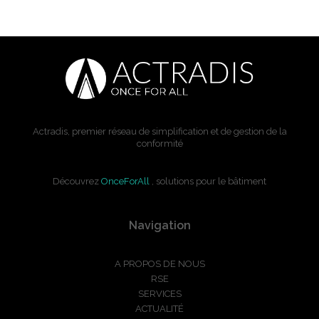
Actradis, premier réseau de simplification et de gestion de la
conformité
Découvrez
OnceForAll
, solutions pour le bâtiment
Navigation
A PROPOS DE NOUS
RSE
SERVICES
ACTUALITÉ