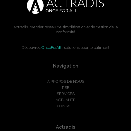
Actradis, premier réseau de simplification et de gestion de la
conformité
Découvrez
OnceForAll
, solutions pour le bâtiment
Navigation
A PROPOS DE NOUS
RSE
SERVICES
ACTUALITÉ
CONTACT
Actradis