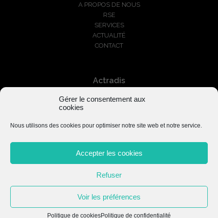
A PROPOS DE NOUS
RSE
SERVICES
ACTUALITÉ
CONTACT
Actradis
Gérer le consentement aux
+33 1 87 66 03 01
cookies
serviceclients@actradis.fr
Nous utilisons des cookies pour optimiser notre site web et notre service.
Accepter les cookies
Refuser
Mentions légales
–
Politique de confidentialité
Voir les préférences
Politique de cookies
Politique de confidentialité